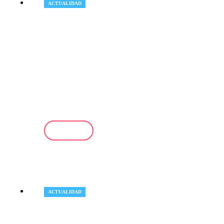
ACTUALIDAD
La
FRA advierte de que
persisten graves desafíos para
los derechos fundamentales de
las personas migrantes en la
Unión Europea
LEER +
ACTUALIDAD
OBERAXE
detectó más de