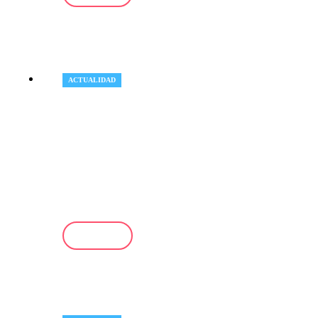
ACTUALIDAD
Naciones
Unidas alerta del
rápido crecimiento de la trata
de personas para obligarlas a
cometer estafas en línea
LEER +