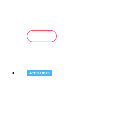
40.800 contenidos de odio en
redes sociales durante junio
LEER +
ACTUALIDAD
GRETA
publica nuevas
directrices para facilitar el
acceso de las víctimas de trata
a las autorizaciones de
residencia