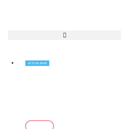
ACTUALIDAD
Un
estudio analiza cómo
mejorar la integración
laboral de las personas
nacionales de terceros países
LEER +