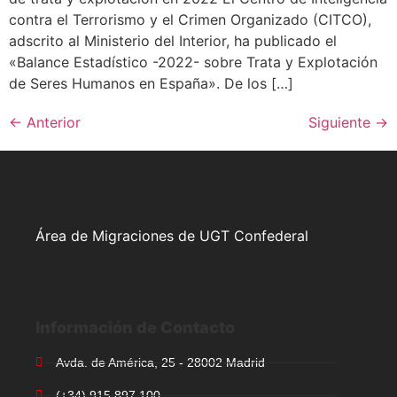
contra el Terrorismo y el Crimen Organizado (CITCO),
adscrito al Ministerio del Interior, ha publicado el
«Balance Estadístico -2022- sobre Trata y Explotación
de Seres Humanos en España». De los […]
←
Anterior
Siguiente
→
Área de Migraciones de UGT Confederal
Información de Contacto
Avda. de América, 25 - 28002 Madrid
(+34) 915 897 100