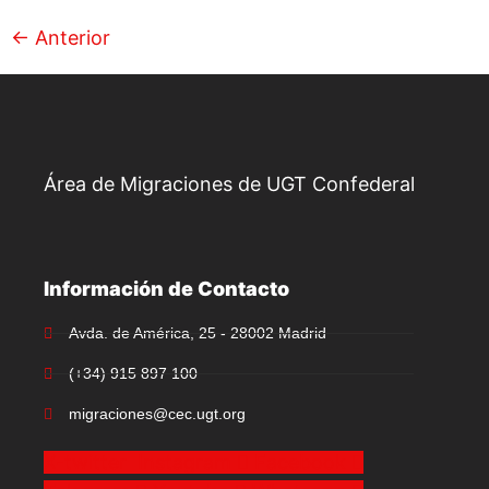
←
Anterior
Área de Migraciones de UGT Confederal
Información de Contacto
Avda. de América, 25 - 28002 Madrid
(+34) 915 897 100
migraciones@cec.ugt.org
X-twitter
Instagram
Facebook