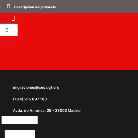
Ir
Descripción del proyecto
al
contenido
X-twitter
Instagram
Facebook
Telegram
Youtube
Whatsapp
migraciones@cec.ugt.org
(+34) 915 897 100
Avda. de América, 25 - 28002 Madrid