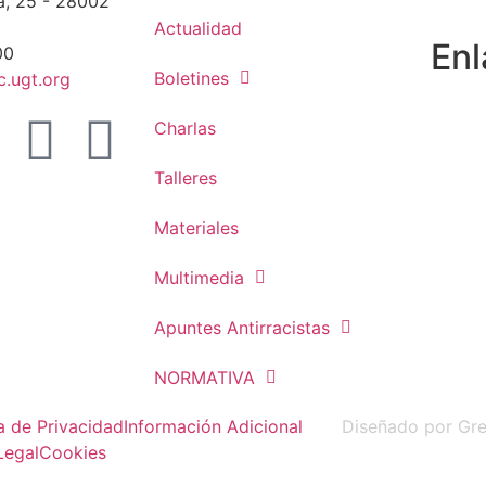
a, 25 - 28002
Actualidad
Enl
00
Boletines
.ugt.org
Charlas
Talleres
Materiales
Multimedia
Apuntes Antirracistas
NORMATIVA
ca de Privacidad
Información Adicional
Diseñado por Gr
Legal
Cookies