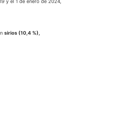
19 y el 1 de enero de 2024,
on
sirios (10,4 %),