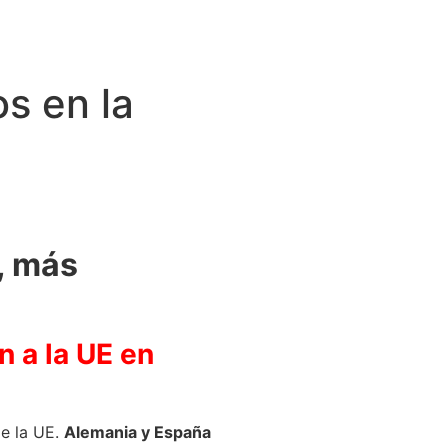
s en la
, más
n a la UE en
de la UE.
Alemania y España