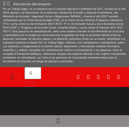
Descripción del proyecto
Por un Trabajo Digno, es un proyecto de la Comisión Ejecutiva Confederal de UGT, iniciado en el año
2006 gracias a la financiación de la Dirección General de Inclusión y Atención Humanitaria, del
Ministerio de Inclusión, Seguridad Social y Migraciones (MISSM), y desde el año 2007 también
cofinanciado por el Fondo Social Europeo (FSE), en el marco de los distintos Programas Operativos
(“P.O. Lucha contra la discriminación 2007-2013”, “P. O. de Inclusión Social y de la Economía Social
2014-2020” y “Programa de Inclusión Social, Garantía Infantil y Lucha contra la Pobreza 2021-2027
FSE+”). Este proyecto de sensibilización, tiene como objetivo prevenir la discriminación en el acceso
y permanencia en el empleo así como promover la igualdad de trato en el ámbito laboral entre las
personas nacionales de terceros países y la población autóctona. Entre sus acciones: sensibilizar a la
sociedad mediante el Boletín Por un Trabajo Digno; informar a los trabajadores y trabajadoras sobre
sus derechos y obligaciones en el ámbito laboral, elaborando y difundiendo material informativo
específico; y realizar campañas de sensibilización contra la discriminación y los prejuicios como la
campaña #TrabajoLibreDeBulos; dedicando siempre una especial atención a las mujeres trabajadoras
extranjeras no comunitarias, así como a las personas de nacionalidad extracomunitaria que se
encuentran en situación de riesgo de pobreza o exclusión.