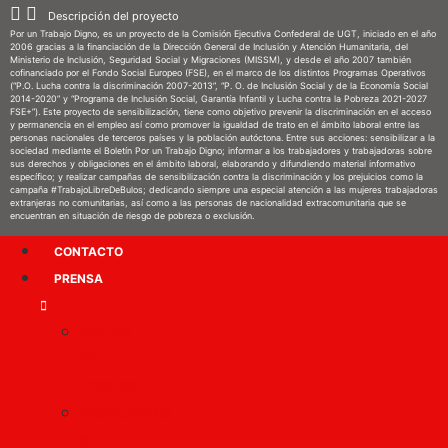
Descripción del proyecto
Por un Trabajo Digno, es un proyecto de la Comisión Ejecutiva Confederal de UGT, iniciado en el año
2006 gracias a la financiación de la Dirección General de Inclusión y Atención Humanitaria, del
Ministerio de Inclusión, Seguridad Social y Migraciones (MISSM), y desde el año 2007 también
cofinanciado por el Fondo Social Europeo (FSE), en el marco de los distintos Programas Operativos
(“P.O. Lucha contra la discriminación 2007-2013”, “P. O. de Inclusión Social y de la Economía Social
2014-2020” y “Programa de Inclusión Social, Garantía Infantil y Lucha contra la Pobreza 2021-2027
FSE+”). Este proyecto de sensibilización, tiene como objetivo prevenir la discriminación en el acceso
y permanencia en el empleo así como promover la igualdad de trato en el ámbito laboral entre las
personas nacionales de terceros países y la población autóctona. Entre sus acciones: sensibilizar a la
sociedad mediante el Boletín Por un Trabajo Digno; informar a los trabajadores y trabajadoras sobre
sus derechos y obligaciones en el ámbito laboral, elaborando y difundiendo material informativo
específico; y realizar campañas de sensibilización contra la discriminación y los prejuicios como la
campaña #TrabajoLibreDeBulos; dedicando siempre una especial atención a las mujeres trabajadoras
extranjeras no comunitarias, así como a las personas de nacionalidad extracomunitaria que se
encuentran en situación de riesgo de pobreza o exclusión.
CONTACTO
PRENSA
Notas
de
Prensa
Menciones
en