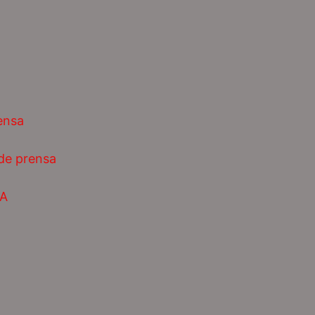
ensa
 de prensa
AA