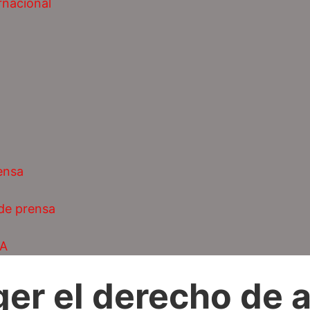
rnacional
ensa
 de prensa
AA
ger el derecho de a