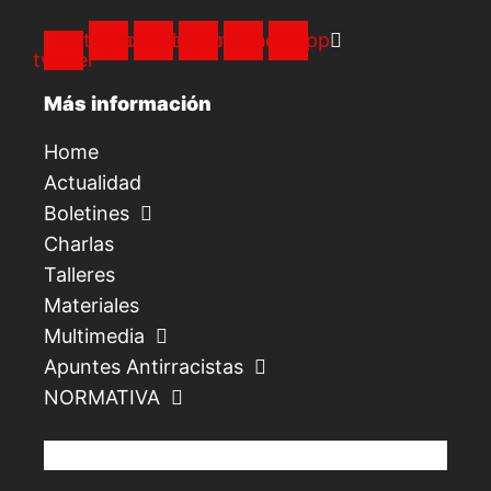
X-
Instagram
Facebook
Telegram
Youtube
Whatsapp
twitter
Más información
Home
Actualidad
Boletines
Charlas
Talleres
Materiales
Multimedia
Apuntes Antirracistas
NORMATIVA