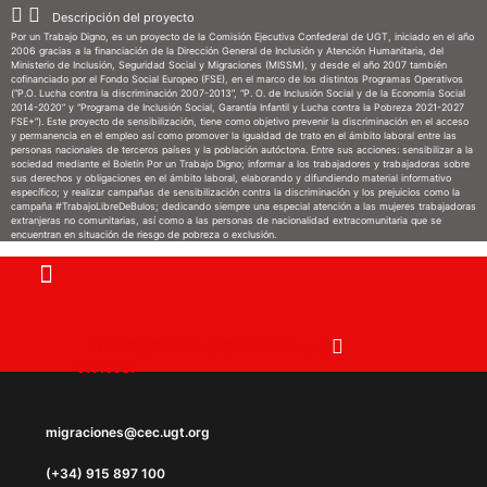
Ir
Descripción del proyecto
Por un Trabajo Digno, es un proyecto de la Comisión Ejecutiva Confederal de UGT, iniciado en el año
al
2006 gracias a la financiación de la Dirección General de Inclusión y Atención Humanitaria, del
Ministerio de Inclusión, Seguridad Social y Migraciones (MISSM), y desde el año 2007 también
contenido
cofinanciado por el Fondo Social Europeo (FSE), en el marco de los distintos Programas Operativos
(“P.O. Lucha contra la discriminación 2007-2013”, “P. O. de Inclusión Social y de la Economía Social
2014-2020” y “Programa de Inclusión Social, Garantía Infantil y Lucha contra la Pobreza 2021-2027
FSE+”). Este proyecto de sensibilización, tiene como objetivo prevenir la discriminación en el acceso
y permanencia en el empleo así como promover la igualdad de trato en el ámbito laboral entre las
personas nacionales de terceros países y la población autóctona. Entre sus acciones: sensibilizar a la
sociedad mediante el Boletín Por un Trabajo Digno; informar a los trabajadores y trabajadoras sobre
sus derechos y obligaciones en el ámbito laboral, elaborando y difundiendo material informativo
específico; y realizar campañas de sensibilización contra la discriminación y los prejuicios como la
campaña #TrabajoLibreDeBulos; dedicando siempre una especial atención a las mujeres trabajadoras
extranjeras no comunitarias, así como a las personas de nacionalidad extracomunitaria que se
encuentran en situación de riesgo de pobreza o exclusión.
Instagram
X-
Facebook
Telegram
Youtube
Whatsapp
twitter
migraciones@cec.ugt.org
(+34) 915 897 100