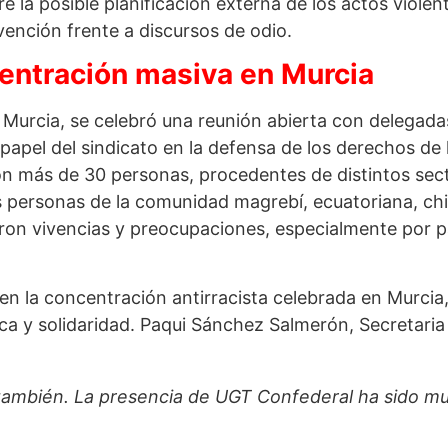
e la posible planificación externa de los actos violen
vención frente a discursos de odio.
centración masiva en Murcia
en Murcia, se celebró una reunión abierta con delegad
l papel del sindicato en la defensa de los derechos de
ron más de 30 personas, procedentes de distintos sect
as personas de la comunidad magrebí, ecuatoriana, chi
eron vivencias y preocupaciones, especialmente por 
en la concentración antirracista celebrada en Murcia,
a y solidaridad. Paqui Sánchez Salmerón, Secretari
 también. La presencia de UGT Confederal ha sido m