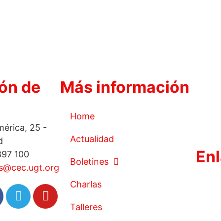
ón de
Más información
Home
érica, 25 -
Actualidad
d
Enl
897 100
Boletines
s@cec.ugt.org
Charlas
Talleres