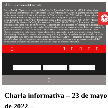
Descripción del proyecto
Por un Trabajo Digno, es un proyecto de la Comisión Ejecutiva Confederal de UGT, iniciado en el año
Abrir
2006 gracias a la financiación de la Dirección General de Inclusión y Atención Humanitaria, del Ministerio
de Inclusión, Seguridad Social y Migraciones (MISSM), y desde el año 2007 también cofinanciado por el
Fondo Social Europeo (FSE), en el marco de los distintos Programas Operativos (“P.O. Lucha contra la
discriminación 2007-2013”, “P. O. de Inclusión Social y de la Economía Social 2014-2020” y “Programa de
Inclusión Social, Garantía Infantil y Lucha contra la Pobreza 2021-2027 FSE+”). Este proyecto de
sensibilización, tiene como objetivo prevenir la discriminación en el acceso y permanencia en el empleo así
como promover la igualdad de trato en el ámbito laboral entre las personas nacionales de terceros países y la
población autóctona. Entre sus acciones: sensibilizar a la sociedad mediante el Boletín Por un Trabajo
Digno; informar a los trabajadores y trabajadoras sobre sus derechos y obligaciones en el ámbito laboral,
elaborando y difundiendo material informativo específico; y realizar campañas de sensibilización contra la
discriminación y los prejuicios como la campaña #TrabajoLibreDeBulos; dedicando siempre una especial
atención a las mujeres trabajadoras extranjeras no comunitarias, así como a las personas de nacionalidad
extracomunitaria que se encuentran en situación de riesgo de pobreza o exclusión.
Charla informativa – 23 de mayo
de 2022 –