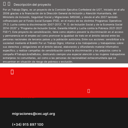
Ir
Descripción del proyecto
Por un Trabajo Digno, es un proyecto de la Comisión Ejecutiva Confederal de UGT, iniciado en el año
al
2006 gracias a la financiación de la Dirección General de Inclusión y Atención Humanitaria, del
Ministerio de Inclusión, Seguridad Social y Migraciones (MISSM), y desde el año 2007 también
contenido
cofinanciado por el Fondo Social Europeo (FSE), en el marco de los distintos Programas Operativos
(“P.O. Lucha contra la discriminación 2007-2013”, “P. O. de Inclusión Social y de la Economía Social
2014-2020” y “Programa de Inclusión Social, Garantía Infantil y Lucha contra la Pobreza 2021-2027
FSE+”). Este proyecto de sensibilización, tiene como objetivo prevenir la discriminación en el acceso
y permanencia en el empleo así como promover la igualdad de trato en el ámbito laboral entre las
personas nacionales de terceros países y la población autóctona. Entre sus acciones: sensibilizar a la
sociedad mediante el Boletín Por un Trabajo Digno; informar a los trabajadores y trabajadoras sobre
sus derechos y obligaciones en el ámbito laboral, elaborando y difundiendo material informativo
específico; y realizar campañas de sensibilización contra la discriminación y los prejuicios como la
campaña #TrabajoLibreDeBulos; dedicando siempre una especial atención a las mujeres trabajadoras
extranjeras no comunitarias, así como a las personas de nacionalidad extracomunitaria que se
encuentran en situación de riesgo de pobreza o exclusión.
Instagram
X-
Facebook
Telegram
Youtube
Whatsapp
twitter
migraciones@cec.ugt.org
(+34) 915 897 100