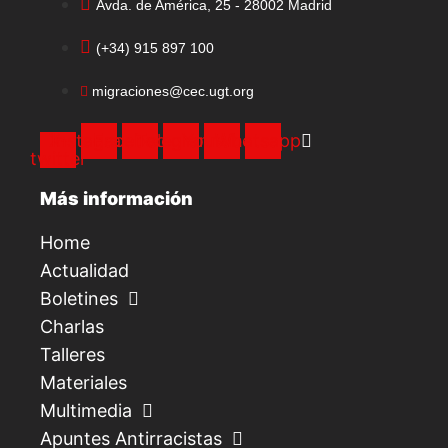
Avda. de América, 25 - 28002 Madrid
(+34) 915 897 100
migraciones@cec.ugt.org
X-
Instagram
Facebook
Telegram
Youtube
Whatsapp
twitter
Más información
Home
Actualidad
Boletines
Charlas
Talleres
Materiales
Multimedia
Apuntes Antirracistas