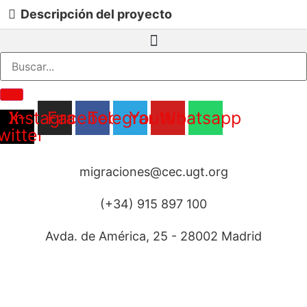
Ir
Descripción del proyecto
al
contenido
X-
Instagram
Facebook
Telegram
Youtube
Whatsapp
witter
migraciones@cec.ugt.org
(+34) 915 897 100
Avda. de América, 25 - 28002 Madrid