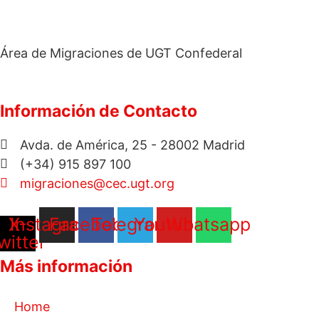
Área de Migraciones de UGT Confederal
Información de Contacto
Avda. de América, 25 - 28002 Madrid
(+34) 915 897 100
migraciones@cec.ugt.org
X-
Instagram
Facebook
Telegram
Youtube
Whatsapp
witter
Más información
Home