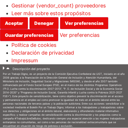
Gestionar {vendor_count} proveedores
Leer más sobre estos propósitos
Aceptar
Denegar
Ver preferencias
Ver preferencias
Guardar preferencias
Política de cookies
Declaración de privacidad
Impressum
Ir
Descripción del proyecto
Por un Trabajo Digno, es un proyecto de la Comisión Ejecutiva Confederal de UGT, iniciado en el año
al
2006 gracias a la financiación de la Dirección General de Inclusión y Atención Humanitaria, del
Ministerio de Inclusión, Seguridad Social y Migraciones (MISSM), y desde el año 2007 también
contenido
cofinanciado por el Fondo Social Europeo (FSE), en el marco de los distintos Programas Operativos
(“P.O. Lucha contra la discriminación 2007-2013”, “P. O. de Inclusión Social y de la Economía Social
2014-2020” y “Programa de Inclusión Social, Garantía Infantil y Lucha contra la Pobreza 2021-2027
FSE+”). Este proyecto de sensibilización, tiene como objetivo prevenir la discriminación en el acceso
y permanencia en el empleo así como promover la igualdad de trato en el ámbito laboral entre las
personas nacionales de terceros países y la población autóctona. Entre sus acciones: sensibilizar a la
sociedad mediante el Boletín Por un Trabajo Digno; informar a los trabajadores y trabajadoras sobre
sus derechos y obligaciones en el ámbito laboral, elaborando y difundiendo material informativo
específico; y realizar campañas de sensibilización contra la discriminación y los prejuicios como la
campaña #TrabajoLibreDeBulos; dedicando siempre una especial atención a las mujeres trabajadoras
extranjeras no comunitarias, así como a las personas de nacionalidad extracomunitaria que se
encuentran en situación de riesgo de pobreza o exclusión.