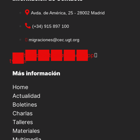
Avda. de América, 25 - 28002 Madrid
(+34) 915 897 100
migraciones@cec.ugt.org
X-
Instagram
Facebook
Telegram
Youtube
Whatsapp
twitter
Más información
Home
Actualidad
Boletines
Charlas
Talleres
Materiales
Multimedia