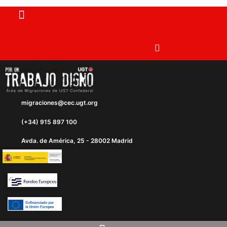
Instagram
X-
Facebook
Telegram
Youtube
Whatsapp
twitter
migraciones@cec.ugt.org
(+34) 915 897 100
Avda. de América, 25 - 28002 Madrid