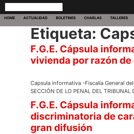
HOME
ACTUALIDAD
BOLETINES
CHARLAS
TALLERES
Etiqueta:
Caps
F.G.E. Cápsula inform
vivienda por razón de
Capsula informativa -Fiscalía General de
SECCIÓN DE LO PENAL DEL TRIBUNAL D
F.G.E. Cápsula informa
discriminatoria de car
gran difusión