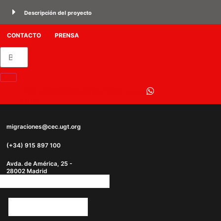
Ir
Descripción del proyecto
al
contenido
CONTACTO
PRENSA
Instagram
X-
Facebook
Telegram
Youtube
Whatsapp
twitter
migraciones@cec.ugt.org
(+34) 915 897 100
Avda. de América, 25 -
28002 Madrid