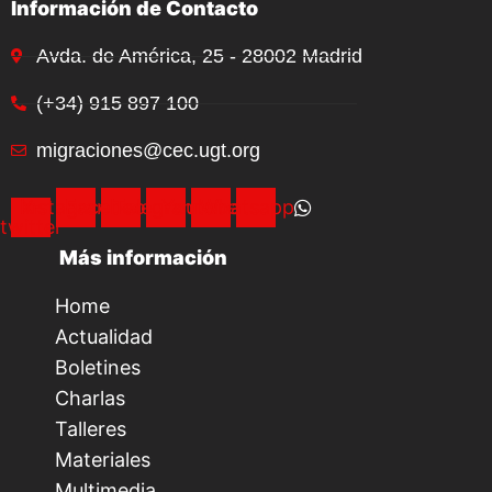
Información de Contacto
Avda. de América, 25 - 28002 Madrid
(+34) 915 897 100
migraciones@cec.ugt.org
Instagram
X-
Facebook
Telegram
Youtube
Whatsapp
twitter
Más información
Home
Actualidad
Boletines
Charlas
Talleres
Materiales
Multimedia