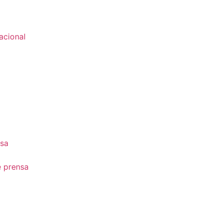
acional
nsa
e prensa