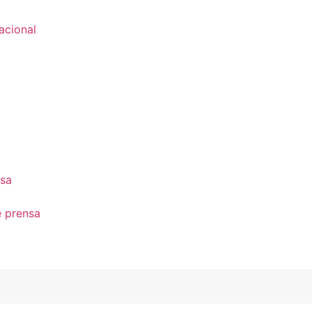
acional
nsa
e prensa