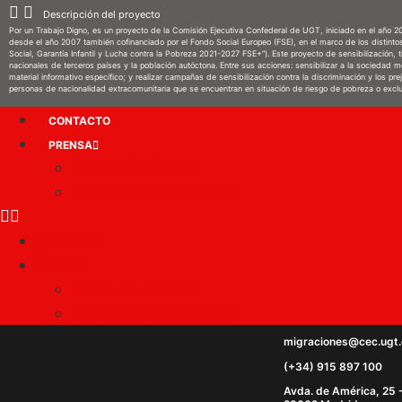
Descripción del proyecto
Por un Trabajo Digno, es un proyecto de la Comisión Ejecutiva Confederal de UGT, iniciado en el año 200
desde el año 2007 también cofinanciado por el Fondo Social Europeo (FSE), en el marco de los distinto
Social, Garantía Infantil y Lucha contra la Pobreza 2021-2027 FSE+”). Este proyecto de sensibilización,
nacionales de terceros países y la población autóctona. Entre sus acciones: sensibilizar a la sociedad 
material informativo específico; y realizar campañas de sensibilización contra la discriminación y los 
personas de nacionalidad extracomunitaria que se encuentran en situación de riesgo de pobreza o exclu
CONTACTO
PRENSA
Notas de Prensa
Menciones en prensa
CONTACTO
PRENSA
Notas de Prensa
Menciones en prensa
migraciones@cec.ugt.
(+34) 915 897 100
Avda. de América, 25 