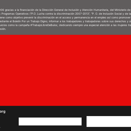
6 gracias a la financiación de la Dirección General de Inclusión y Atención Humanitaria, del Ministerio d
s Programas Operativos (“P.O. Lucha contra la discriminación 2007-2013”, “P. O. de Inclusión Social y de 
 tiene como objetivo prevenir la discriminación en el acceso y permanencia en el empleo así como promover 
mediante el Boletín Por un Trabajo Digno; informar a los trabajadores y trabajadoras sobre sus derechos y 
prejuicios como la campaña #TrabajoLibreDeBulos; dedicando siempre una especial atención a las mujeres tr
sión.
org
-