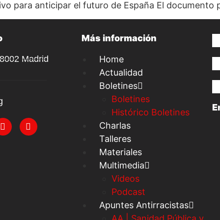
vo para anticipar el futuro de España El documento pr
o
Más información
28002 Madrid
Home
Actualidad
Boletines
Boletines
g
E
Histórico Boletines
Charlas
Talleres
Materiales
Multimedia
Videos
Podcast
Apuntes Antirracistas
AA | Sanidad Pública y