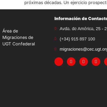
próximas décadas. Un ejercicio prospecti
Información de Contact
Avda. de América, 25 - 
Área de
Migraciones de
(+34) 915 897 100
UGT Confederal
migraciones@cec.ugt.or