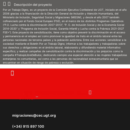
Ir
Descripción del proyecto
Por un Trabajo Digno, es un proyecto de la Comisión Ejecutiva Confederal de UGT, iniciado en el año
al
2006 gracias a la financiación de la Dirección General de Inclusión y Atención Humanitaria, del
Ministerio de Inclusión, Seguridad Social y Migraciones (MISSM), y desde el año 2007 también
contenido
cofinanciado por el Fondo Social Europeo (FSE), en el marco de los distintos Programas Operativos
(“P.O. Lucha contra la discriminación 2007-2013”, “P. O. de Inclusión Social y de la Economía Social
2014-2020” y “Programa de Inclusión Social, Garantía Infantil y Lucha contra la Pobreza 2021-2027
FSE+”). Este proyecto de sensibilización, tiene como objetivo prevenir la discriminación en el acceso
y permanencia en el empleo así como promover la igualdad de trato en el ámbito laboral entre las
personas nacionales de terceros países y la población autóctona. Entre sus acciones: sensibilizar a la
sociedad mediante el Boletín Por un Trabajo Digno; informar a los trabajadores y trabajadoras sobre
sus derechos y obligaciones en el ámbito laboral, elaborando y difundiendo material informativo
específico; y realizar campañas de sensibilización contra la discriminación y los prejuicios como la
campaña #TrabajoLibreDeBulos; dedicando siempre una especial atención a las mujeres trabajadoras
extranjeras no comunitarias, así como a las personas de nacionalidad extracomunitaria que se
encuentran en situación de riesgo de pobreza o exclusión.
X-
Instagram
Facebook
Telegram
Youtube
Whatsapp
twitter
migraciones@cec.ugt.org
(+34) 915 897 100