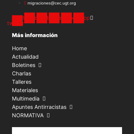
migraciones@cec.ugt.org
X-
Instagram
Facebook
Telegram
Youtube
Whatsapp
twitter
Más información
Home
Actualidad
Boletines
Charlas
Talleres
Materiales
Multimedia
Apuntes Antirracistas
NORMATIVA