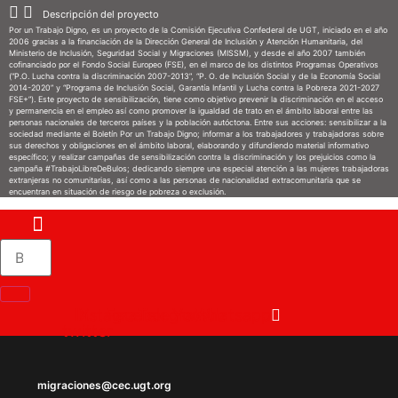
Ir
Descripción del proyecto
Por un Trabajo Digno, es un proyecto de la Comisión Ejecutiva Confederal de UGT, iniciado en el año
al
2006 gracias a la financiación de la Dirección General de Inclusión y Atención Humanitaria, del
Ministerio de Inclusión, Seguridad Social y Migraciones (MISSM), y desde el año 2007 también
contenido
cofinanciado por el Fondo Social Europeo (FSE), en el marco de los distintos Programas Operativos
(“P.O. Lucha contra la discriminación 2007-2013”, “P. O. de Inclusión Social y de la Economía Social
2014-2020” y “Programa de Inclusión Social, Garantía Infantil y Lucha contra la Pobreza 2021-2027
FSE+”). Este proyecto de sensibilización, tiene como objetivo prevenir la discriminación en el acceso
y permanencia en el empleo así como promover la igualdad de trato en el ámbito laboral entre las
personas nacionales de terceros países y la población autóctona. Entre sus acciones: sensibilizar a la
sociedad mediante el Boletín Por un Trabajo Digno; informar a los trabajadores y trabajadoras sobre
sus derechos y obligaciones en el ámbito laboral, elaborando y difundiendo material informativo
específico; y realizar campañas de sensibilización contra la discriminación y los prejuicios como la
campaña #TrabajoLibreDeBulos; dedicando siempre una especial atención a las mujeres trabajadoras
extranjeras no comunitarias, así como a las personas de nacionalidad extracomunitaria que se
encuentran en situación de riesgo de pobreza o exclusión.
Instagram
X-
Facebook
Telegram
Youtube
Whatsapp
twitter
migraciones@cec.ugt.org