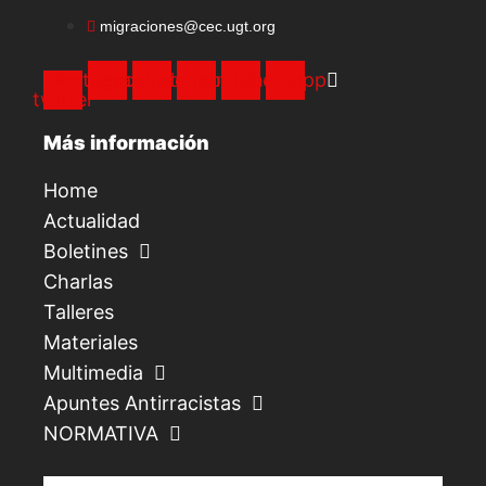
migraciones@cec.ugt.org
X-
Instagram
Facebook
Telegram
Youtube
Whatsapp
twitter
Más información
Home
Actualidad
Boletines
Charlas
Talleres
Materiales
Multimedia
Apuntes Antirracistas
NORMATIVA